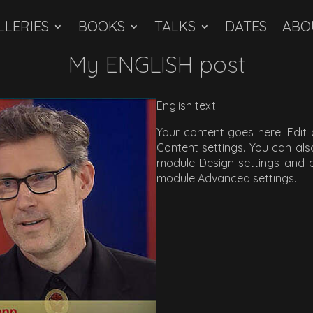
LLERIES
BOOKS
TALKS
DATES
ABO
My ENGLISH post
English text
Your content goes here. Edit o
Content settings. You can also
module Design settings and e
module Advanced settings.