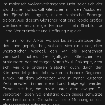
Im malerisch wolkenverhangenen Licht zeigt sich der
isländische Fjallsjökull Gletscher mit den Ausläufern
der Fjallsárlón Lagune, in der zahlreiche Eisberge
treiben. Aus diesem Gletscher ragt eine rapide größer
werdende herzförmige Felsinsel – ein Sinnbild für
Liebe, Verletzlichkeit und Hoffnung zugleich.
Hier am Tor zur Arktis, wo das Eis seit Jahrtausenden
das Land geprägt hat, vollzieht sich ein leiser, aber
unerbittlicher Wandel, den wir als Menschheit
verursacht haben. Der Fjallsjökull Gletscher, ein
Auslassarm der mächtigen Vatnajökull-Eiskappe, zieht
sich, wie alle anderen Gletscher auch, durch den
Klimawandel jedes Jahr weiter in höhere Regionen
zurück. Mit dem Schmelzen wird in immer kürzeren
Zeitintervallen immer mehr Land freigelegt, werden
Felsen sichtbar, die zuvor unter dem ewigen Eis
verborgen lagen. So entstand auch dieses schwarze
Herz inmitten des Gletschers – eine Mahnung an uns
als Menschheit achtsam zu sein.