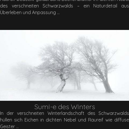
des verschneiten Schwarzwalds – ein Naturdetail aus
Überleben und Anpassung
Sumi-e des Winters
In der verschneiten Winterlandschaft des Schwarzwalds
hüllen sich Eichen in dichten Nebel und Raureif wie diffuse
Geister