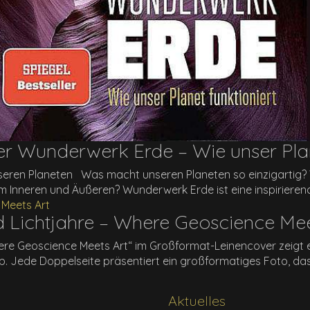
er Wunderwerk Erde – Wie unser Plan
seren Planeten Was macht unseren Planeten so einzigartig? Wi
nem Inneren und Äußeren? Wunderwerk Erde ist eine inspirierend
 Lichtjahre – Where Geoscience Mee
re Geoscience Meets Art“ im Großformat-Leinencover zeigt e
p. Jede Doppelseite präsentiert ein großformatiges Foto, das 
Aktuelles