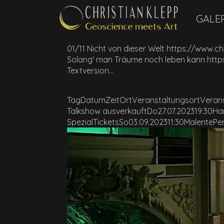
GALE
01/11 Nicht von dieser Welt https://www
Solang' man Träume noch leben kann ht
Textversion...
TagDatumZeitOrtVeranstaltungsortVeran
Talkshow ausverkauftDo27.07.202319:30
SpezialTicketsSo03.09.202311:30MalenteP