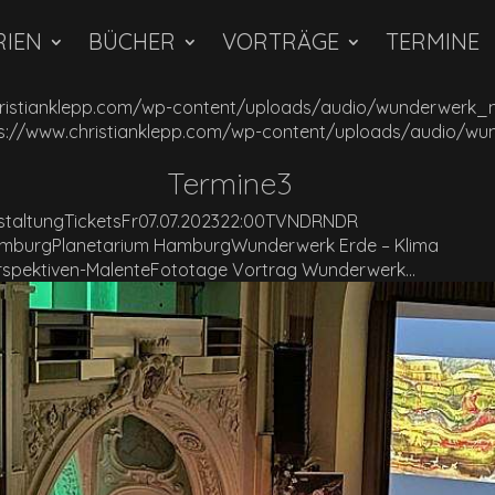
RIEN
BÜCHER
VORTRÄGE
TERMINE
.christianklepp.com/wp-content/uploads/audio/wunderwerk_
tps://www.christianklepp.com/wp-content/uploads/audio/
Termine3
staltungTicketsFr07.07.202322:00TVNDRNDR
HamburgPlanetarium HamburgWunderwerk Erde – Klima
erspektiven-MalenteFototage Vortrag Wunderwerk...