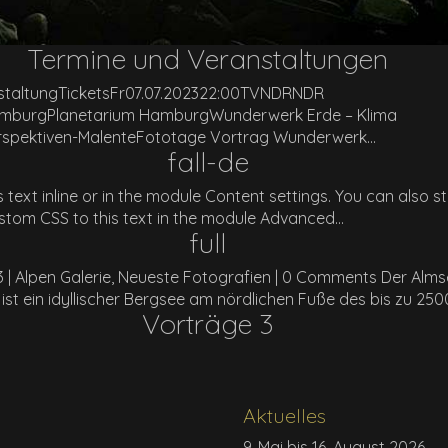
Termine und Veranstaltungen
staltungTicketsFr07.07.202322:00TVNDRNDR
HamburgPlanetarium HamburgWunderwerk Erde – Klima
erspektiven-MalenteFototage Vortrag Wunderwerk...
fall-de
 text inline or in the module Content settings. You can also st
tom CSS to this text in the module Advanced...
full
23 | Alpen Galerie, Neueste Fotografien | 0 Comments Der Alm
t ein idyllischer Bergsee am nördlichen Fuße des bis zu 2500
Vorträge 3
Aktuelles
9. Mai bis 16. August 2026