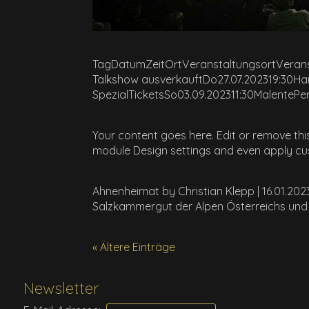
TagDatumZeitOrtVeranstaltungsortVeran
Talkshow ausverkauftDo27.07.202319:30
SpezialTicketsSo03.09.202311:30MalenteP
Your content goes here. Edit or remove this
module Design settings and even apply cus
Ahnenheimat by Christian Klepp | 16.01.20
Salzkammergut der Alpen Österreichs und is
« Ältere Einträge
Newsletter